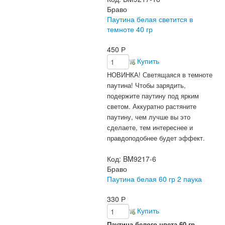
Браво
Паутина белая светится в
темноте 40 гр
450
Р
Купить
НОВИНКА! Светящаяся в темноте
паутина! Чтобы зарядить,
подержите паутину под ярким
светом. Аккуратно растяните
паутину, чем лучше вы это
сделаете, тем интереснее и
правдоподобнее будет эффект.
Код:
BM9217-6
Браво
Паутина белая 60 гр 2 паука
330
Р
Купить
Паутина белого цвета 60 гр