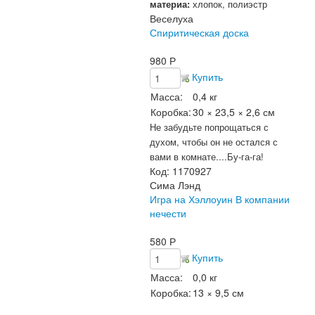
материа:
хлопок, полиэстр
Веселуха
Спиритическая доска
980
Р
Купить
Масса:
0,4 кг
Коробка:
30 × 23,5 × 2,6 см
Не забудьте попрощаться с
духом, чтобы он не остался с
вами в комнате....Бу-га-га!
Код:
1170927
Сима Лэнд
Игра на Хэллоуин В компании
нечести
580
Р
Купить
Масса:
0,0 кг
Коробка:
13 × 9,5 см