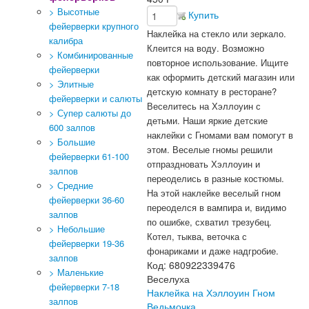
> Высотные
Купить
фейерверки крупного
Наклейка на стекло или зеркало.
калибра
Клеится на воду. Возможно
> Комбинированные
повторное использование.
Ищите
фейерверки
как оформить детский магазин или
> Элитные
детскую комнату в ресторане?
фейерверки и салюты
Веселитесь на Хэллоуин с
> Супер салюты до
детьми. Наши яркие детские
600 залпов
наклейки с Гномами вам помогут в
> Большие
этом. Веселые гномы решили
фейерверки 61-100
отпраздновать Хэллоуин и
залпов
переоделись в разные костюмы.
> Средние
На этой наклейке веселый гном
фейерверки 36-60
переоделся в вампира и, видимо
залпов
по ошибке, схватил трезубец.
> Небольшие
Котел, тыква, веточка с
фейерверки 19-36
фонариками и даже надгробие.
залпов
Код:
680922339476
> Маленькие
Веселуха
фейерверки 7-18
Наклейка на Хэллоуин Гном
залпов
Ведьмочка