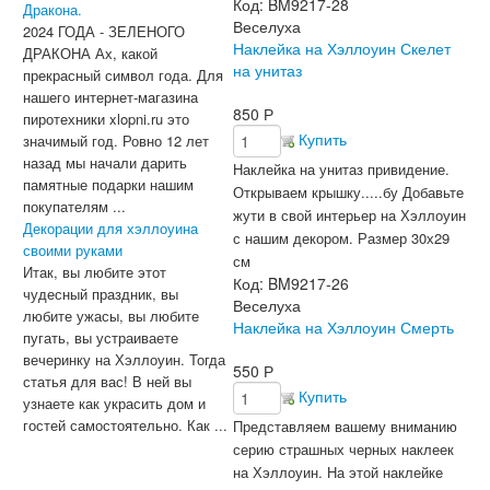
Код:
BM9217-28
Дракона.
Веселуха
2024 ГОДА - ЗЕЛЕНОГО
Наклейка на Хэллоуин Скелет
ДРАКОНА Ах, какой
на унитаз
прекрасный символ года. Для
нашего интернет-магазина
850
Р
пиротехники xlopni.ru это
Купить
значимый год. Ровно 12 лет
назад мы начали дарить
Наклейка на унитаз привидение.
памятные подарки нашим
Открываем крышку.....бу Добавьте
покупателям ...
жути в свой интерьер на Хэллоуин
Декорации для хэллоуина
с нашим декором.
Размер 30х29
своими руками
см
Итак, вы любите этот
Код:
BM9217-26
чудесный праздник, вы
Веселуха
любите ужасы, вы любите
Наклейка на Хэллоуин Смерть
пугать, вы устраиваете
вечеринку на Хэллоуин. Тогда
550
Р
статья для вас! В ней вы
Купить
узнаете как украсить дом и
гостей самостоятельно. Как ...
Представляем вашему вниманию
серию страшных черных наклеек
на Хэллоуин. На этой наклейке