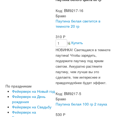
Код:
BM9217-16
Браво
Паутина белая светится в
темноте 20 гр
310
Р
Купить
НОВИНКА! Светящаяся в темноте
паутина! Чтобы зарядить,
подержите паутину под ярким
светом. Аккуратно растяните
паутину, чем лучше вы это
сделаете, тем интереснее и
правдоподобнее будет эффект.
По праздникам
Фейерверк на Новый год
Код:
BM9217-5
Фейерверк на День
Браво
рождения
Паутина белая 100 гр 2 паука
Фейерверк на Свадьбу
Фейерверк на
530
Р