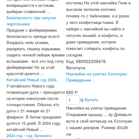
костюмы.
На этой наклейке Гном в
возвращаются к истокам,
высоком зеленом колпаке,
выбирая славянский ...
почему-то с бабочками, а в руках
Безопасность при запуске
у него конфетница-тыква. В
пиротехники
наборе с наклейкой вы найте и
Праздник с фейерверками:
летучих мышей, и конфеты, и
безопасность прежде всего!
даже привидение, которое
Взорвать небо огнями,
помогает собирать конфеты по
разорвать тишину взрывами,
озарить ночной пейзаж яркими
соседям.
вспышками - все это под силу
Код:
680922339476
фейерверкам! Но за этой
Веселуха
красотой кроется ...
Наклейка на унитаз Хэллоуин
Китайский Новый год 2024.
Привидение
У китайского Нового года
плавающая дата – приходится
850
Р
на второе новолуние после
Купить
солнцестояния. Обычно это
Наклейка на унитаз привидение.
даты с 21 января по 21
Открываем крышку.....бу Добавьте
февраля. В Китае праздники
жути в свой интерьер на Хэллоуин
длятся 15 дней. В 2024 году
с нашим декором.
Размер 30х29
китайский Новый ...
см
2024 год - год Зеленого