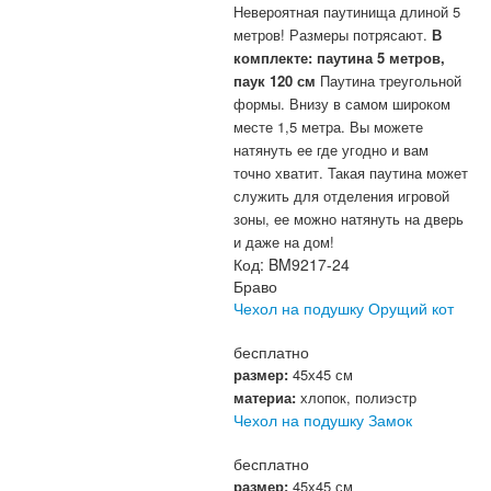
Невероятная паутинища длиной 5
метров! Размеры потрясают.
В
комплекте: паутина 5 метров,
паук 120 см
Паутина треугольной
формы. Внизу в самом широком
месте 1,5 метра. Вы можете
натянуть ее где угодно и вам
точно хватит. Такая паутина может
служить для отделения игровой
зоны, ее можно натянуть на дверь
и даже на дом!
Код:
BM9217-24
Браво
Чехол на подушку Орущий кот
бесплатно
размер:
45х45 см
материа:
хлопок, полиэстр
Чехол на подушку Замок
бесплатно
размер:
45х45 см