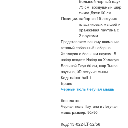
Большой черный паук
75 см, воздушный шар
тыква Джек 60 см,
Позиции:
набор из 15 летучих
пластиковых мышей и
оранжевая паутина с
2 пауками
Представляем вашему вниманию
готовый собранный набор на
Хэллоуин с большим пауком. В
набор входит: Набор на Хэллоуин
Большой Паук 60 см, шар Тыква,
паутина, 3D летучие мыши
Код:
nabor-hall-1
Браво
Черный тюль Летучая мышь
бесплатно
Черная тюль Паутина и Летучая
мышь
размер:
90х90
Код:
13-022-LT-52/56