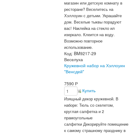
магазин или детскую комнату в
ресторане?
Веселитесь на
Хэллоуин с детьми.
Украшайте
дом. Веселые тыквы порадуют
вас! Наклейка на стекло ил
изеркало. Клеится на воду.
Возможно повторное
использование.
Код:
BM9217-29
Веселуха
Кружевной набор на Хэллоуин
"Венсдей"
7590
Р
Купить
Изящный декор кружевной.
В
наборе: Тюль со скелетом,
круглая салфетка и 2
прамоугольные
салфетки
Декорируйте помещение
к самому страшному празднику в