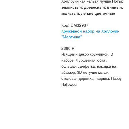
Хэллоуин как нельзя лучше
Ноты:
землистый, древесный, винный,
мшистый, легкие цветочные
Код:
DM32937
Кружевной набор на Хэллоуин
"Мартиша"
2880
Р
Изящный декор кружевной.
В
наборе: Фуршетная юбка ,
большая салфетка, накидка на
абажюр, 3D летучие мыши,
столовая дорожка, надпись Happy
Halloween