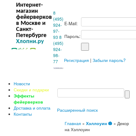
Интернет-
магазин
8
фейерверков
(495)
в Москве и
E-Mail:
924-
Санкт-
97-
Петербурге
Пароль:
93
8
Хлопни.ру
(495)
924-
98-
Регистрация
|
Забыли пароль?
77
Новости
Скидки и подарки
Эффекты
фейерверков
Доставка и оплата
Расширенный поиск
Контакты
Главная
»
Хэллоуин 🎃
» Декор
на Хэллоуин