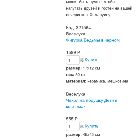
может быть лучше, чтобы
напугать друзей и гостей на вашей
вечеринке к Хэллоуину.
Код:
321564
Веселуха
Фигурка Ведьмы в черном
1599
Р
Купить
размер:
17х12 см
вес:
30 гр
материал:
керамика, мешковина
Веселуха
Чехол на подушку Дети в
костюмах
555
Р
Купить
размер:
45х45 см