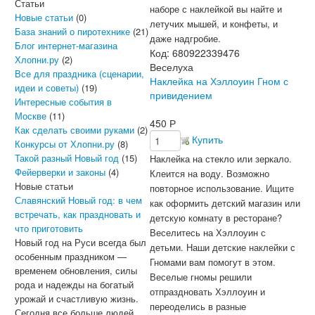
Статьи
наборе с наклейкой вы найте и
Новые статьи
(0)
летучих мышей, и конфеты, и
База знаний о пиротехнике
(21)
даже
надгробие
.
Блог интернет-магазина
Код:
680922339476
Хлопни.ру
(2)
Веселуха
Все для праздника (сценарии,
Наклейка на Хэллоуин Гном с
идеи и советы)
(19)
привидением
Интересные события в
Москве
(11)
450
Р
Как сделать своими руками
(2)
Купить
Конкурсы от Хлопни.ру
(8)
Такой разный Новый год
(15)
Наклейка на стекло или зеркало.
Фейерверки и законы
(4)
Клеится на воду. Возможно
Новые статьи
повторное использование.
Ищите
Славянский Новый год: в чем
как оформить детский магазин или
встречать, как праздновать и
детскую комнату в ресторане?
что приготовить
Веселитесь на Хэллоуин с
Новый год на Руси всегда был
детьми. Наши детские наклейки с
особенным праздником —
Гномами вам помогут в этом.
временем обновления, силы
Веселые гномы решили
рода и надежды на богатый
отпраздновать Хэллоуин и
урожай и счастливую жизнь.
переоделись в разные
Сегодня все больше людей