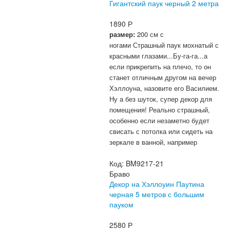
Гигантский паук черный 2 метра
1890
Р
размер:
200 см с
ногами
Страшный паук мохнатый с
красными глазами...Бу-га-га...а
если прикрепить на плечо, то он
станет отличным другом на вечер
Хэллоуна, назовите его Василием.
Ну а без шуток, супер декор для
помещения! Реально страшный,
особенно если незаметно будет
свисать с потолка или сидеть на
зеркале в ванной, например
Код:
BM9217-21
Браво
Декор на Хэллоуин Паутина
черная 5 метров с большим
пауком
2580
Р