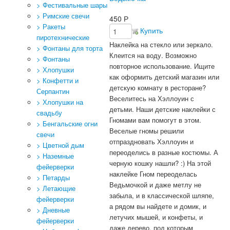
> Фестивальные шары
> Римские свечи
450
Р
> Ракеты
Купить
пиротехнические
Наклейка на стекло или зеркало.
> Фонтаны для торта
Клеится на воду. Возможно
> Фонтаны
повторное использование.
Ищите
> Хлопушки
как оформить детский магазин или
> Конфетти и
детскую комнату в ресторане?
Серпантин
Веселитесь на Хэллоуин с
> Хлопушки на
детьми. Наши детские наклейки с
свадьбу
Гномами вам помогут в этом.
> Бенгальские огни
Веселые гномы решили
свечи
отпраздновать Хэллоуин и
> Цветной дым
переоделись в разные костюмы.
А
> Наземные
черную кошку нашли? :)
На этой
фейерверки
наклейке Гном переоделась
> Петарды
Ведьмочкой и даже метлу не
> Летающие
забыла, и в классической шляпе,
фейерверки
а рядом вы найдете и домик, и
> Дневные
летучих мышей, и конфеты, и
фейерверки
даже дерево, под которым