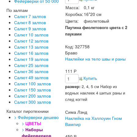
Фейерверки от 50 000
Масса:
0,1 кг
По залпам
Коробка:
16*20 см
Салют 7 залпов
Цвета:
фиолетовый
Салют 8 залпов
Паутина фиолетового цвета с 2
Салют 9 залпов
пауками
Салют 10 залпов
Салют 12 залпов
Код:
327758
Салют 13 залпов
Браво
Салют 16 залпов
Наклейки на тело швы и раны
Салют 19 залпов
Салют 25 залпов
111
Р
Салют 36 залпов
Салют 49 залпов
Купить
Салют 100 залпов
размер:
2, 4, 5 см Набор из
Салют 150 залпов
водных наклеек 4 шитых раны и
Салют 200 залпов
след когтей
Салют 300 залпов
Каталог пиротехники
Сима Лэнд
> Фейерверки дешево
Наклейка на Хэллоуин Гном
>
ЦВЕТЫ
Вампир
>
Наборы
фейерверков
450
Р