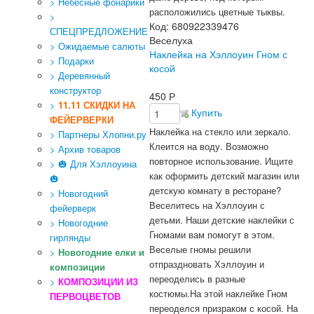
> Небесные фонарики
расположились цветные тыквы.
>
Код:
680922339476
СПЕЦПРЕДЛОЖЕНИЕ
Веселуха
> Ожидаемые салюты
Наклейка на Хэллоуин Гном с
> Подарки
косой
> Деревянный
конструктор
450
Р
>
11.11 СКИДКИ НА
Купить
ФЕЙЕРВЕРКИ
Наклейка на стекло или зеркало.
> Партнеры Хлопни.ру
Клеится на воду. Возможно
> Архив товаров
повторное использование.
Ищите
> 🎃 Для Хэллоуина
как оформить детский магазин или
🎃
детскую комнату в ресторане?
> Новогодний
Веселитесь на Хэллоуин с
фейерверк
детьми. Наши детские наклейки с
> Новогодние
Гномами вам помогут в этом.
гирлянды
Веселые гномы решили
>
Новогодние елки и
отпраздновать Хэллоуин и
композиции
переоделись в разные
>
КОМПОЗИЦИИ ИЗ
костюмы.
На этой наклейке Гном
ПЕРВОЦВЕТОВ
переоделся призраком с косой. На