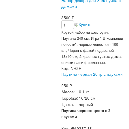
Набор декора для Хэллоуина с
дымами
3500
Р
Купить
Крутой набор на хэллоуин.
Паутина 240 см, Игра " В компании
нечести", черные лепестки - 100
шт, Череп с фатой подвесной
13х40 см, 2 красных густых дыма,
спички наши фирменные.
Код:
NH2R
Паутина черная 20 гр с пауками
250
Р
Масса:
0,1 кг
Коробка:
16*20 см
Цвета:
черный
Паутина черного цвета с 2
пауками
Код:
BM9217-18