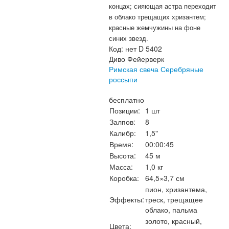
концах; сияющая астра переходит
в облако трещащих хризантем;
красные жемчужины на фоне
синих звезд.
Код:
нет D 5402
Диво Фейерверк
Римская свеча Серебряные
россыпи
бесплатно
Позиции:
1 шт
Залпов:
8
Калибр:
1,5"
Время:
00:00:45
Высота:
45 м
Масса:
1,0 кг
Коробка:
64,5×3,7 см
пион, хризантема,
Эффекты:
треск, трещащее
облако, пальма
золото, красный,
Цвета: