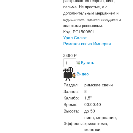
раскрываются георгин, пион,
пальма. Не простые, а с
дополнительным мерцанием и
шуршанием, яркими звездами и
золотыми россыпями.
Код:
РС1500801
Урал Салют
Римская свеча Империя
2490
Р
Купить
Видео
Раздел:
римские свечи
Залпов:
8
Калибр:
1,5"
Время:
00:00:40
Высота:
до 50
пион, мерцание,
Эффекты:
хризантема,
монетки,