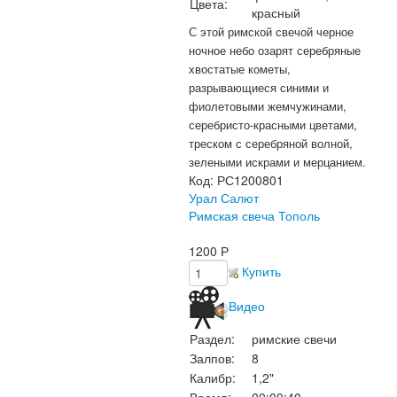
Цвета:
красный
С этой римской свечой черное
ночное небо озарят серебряные
хвостатые кометы,
разрывающиеся синими и
фиолетовыми жемчужинами,
серебристо-красными цветами,
треском с серебряной волной,
зелеными искрами и мерцанием.
Код:
РС1200801
Урал Салют
Римская свеча Тополь
1200
Р
Купить
Видео
Раздел:
римские свечи
Залпов:
8
Калибр:
1,2"