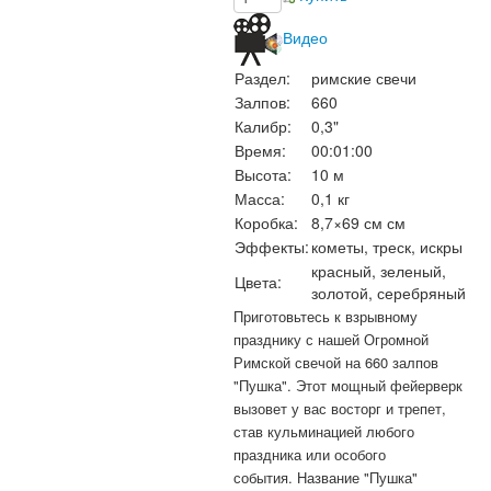
Видео
Раздел:
римские свечи
Залпов:
660
Калибр:
0,3"
Время:
00:01:00
Высота:
10 м
Масса:
0,1 кг
Коробка:
8,7×69 см см
Эффекты:
кометы, треск, искры
красный, зеленый,
Цвета:
золотой, серебряный
Приготовьтесь к взрывному
празднику с нашей Огромной
Римской свечой на 660 залпов
"Пушка". Этот мощный фейерверк
вызовет у вас восторг и трепет,
став кульминацией любого
праздника или особого
события.
Название "Пушка"