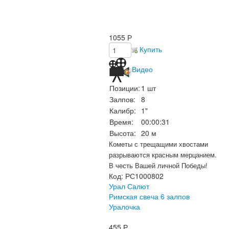
1055
Р
Купить
Видео
Позиции:
1 шт
Залпов:
8
Калибр:
1"
Время:
00:00:31
Высота:
20 м
Кометы с трещащими хвостами
разрываются красным мерцанием.
В честь Вашей личной Победы!
Код:
РС1000802
Урал Салют
Римская свеча 6 залпов
Уралочка
455
Р