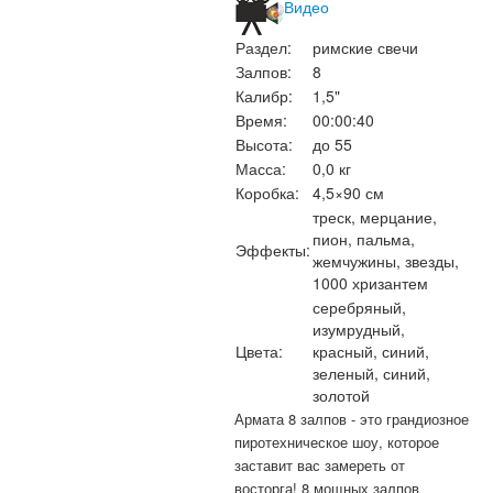
Видео
Раздел:
римские свечи
Залпов:
8
Калибр:
1,5"
Время:
00:00:40
Высота:
до 55
Масса:
0,0 кг
Коробка:
4,5×90 см
треск, мерцание,
пион, пальма,
Эффекты:
жемчужины, звезды,
1000 хризантем
серебряный,
изумрудный,
Цвета:
красный, синий,
зеленый, синий,
золотой
Армата 8 залпов - это грандиозное
пиротехническое шоу, которое
заставит вас замереть от
восторга! 8 мощных залпов