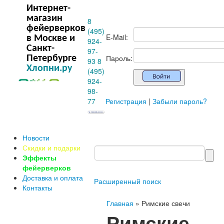
Интернет-
магазин
8
фейерверков
(495)
E-Mail:
в Москве и
924-
Санкт-
97-
Пароль:
Петербурге
93
8
Хлопни.ру
(495)
924-
98-
77
Регистрация
|
Забыли пароль?
Новости
Скидки и подарки
Эффекты
фейерверков
Доставка и оплата
Расширенный поиск
Контакты
Главная
» Римские свечи
Римские