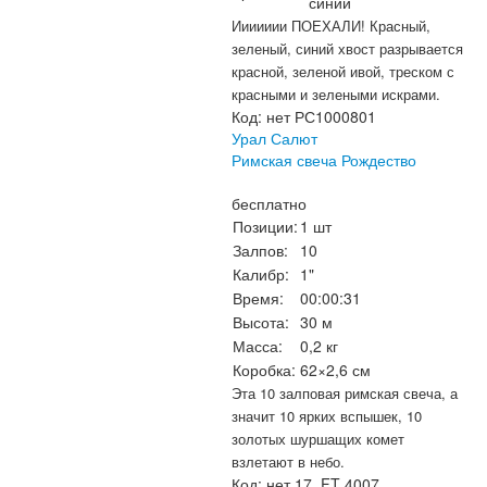
синий
Иииииии ПОЕХАЛИ! Красный,
зеленый, синий хвост разрывается
красной, зеленой ивой, треском с
красными и зелеными искрами.
Код:
нет РС1000801
Урал Салют
Римская свеча Рождество
бесплатно
Позиции:
1 шт
Залпов:
10
Калибр:
1"
Время:
00:00:31
Высота:
30 м
Масса:
0,2 кг
Коробка:
62×2,6 см
Эта 10 залповая римская свеча, а
значит
10 ярких вспышек, 10
золотых шуршащих комет
взлетают в небо.
Код:
нет 17_FT 4007