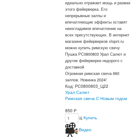
идеально отражает мощь и размах
этого фейерверка. Его
непрерывные залпы и
впечатляющие эффекты оставят
неизгладимое впечатление на
всех присутствующих.
В интернет
магазине фейерверков xlopni.ru
можно купить римскую свечу
Пушка РС0800803 Урал Салют и
другие фейерверки недорого с
доставкой
Огромная римская свеча 660
залпов. Новинка 2024!
Код:
РС0800803_Ц22
Урал Салют
Римская свеча С Новым годом
850
Р
Купить
Видео