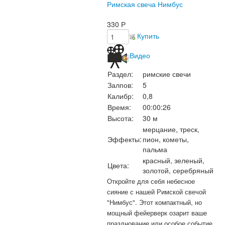
Римская свеча Нимбус
330
Р
Купить
Видео
Раздел:
римские свечи
Залпов:
5
Калибр:
0,8
Время:
00:00:26
Высота:
30 м
мерцание, треск,
Эффекты:
пион, кометы,
пальма
красный, зеленый,
Цвета:
золотой, серебряный
Откройте для себя небесное
сияние с нашей Римской свечой
"Нимбус". Этот компактный, но
мощный фейерверк озарит ваше
празднование или особое событие