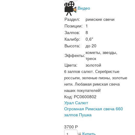
Видео
Раздел:
римские свечи
Позиции:
1
Залпов:
8
Калибр:
0,6"
Высота:
до 20
кометы, звезды,
Эффекты:
треск
Цвета:
золотой
6 залпов салют. Серебристые
россыпи, зеленые пионы, золотые
нити. Любамая римская свеча
наших покупателей!
Код:
РС0600802
Урал Салют
Огромная Римская свеча 660
залпов Пушка
3700
Р
Купить