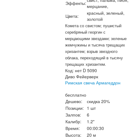
свист, пальма, пион,
Эффекты:
мерцание,
красный, зеленый,
Цвета:
золотой
Комета со свистом; пушистый
серебряный георгин с
мерцающими звездами; зеленые
жемчужины и тысяча трещащих
хризантем; взрыв звездного
облака, переходящий в тысячу
трещащих хризантем.
Код:
нет D 5090
Диво Фейерверк
Римская свеча Армагеддон
бесплатно
Дешево:
скидка 20%
Позиции:
1 шт
Залпов:
6
Калибр:
1.2"
Время:
00:00:30
Высота:
20 м