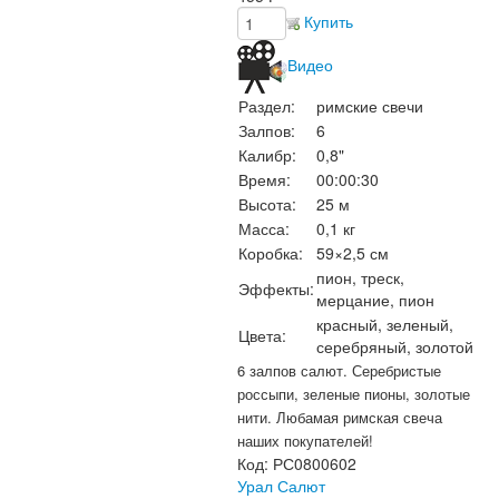
Купить
Видео
Раздел:
римские свечи
Залпов:
6
Калибр:
0,8"
Время:
00:00:30
Высота:
25 м
Масса:
0,1 кг
Коробка:
59×2,5 см
пион, треск,
Эффекты:
мерцание, пион
красный, зеленый,
Цвета:
серебряный, золотой
6 залпов салют. Серебристые
россыпи, зеленые пионы, золотые
нити. Любамая римская свеча
наших покупателей!
Код:
РС0800602
Урал Салют