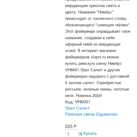
мерцающим ореолом света и
цвета.
Название "Нимбус"
происходит от латинского слова,
обозначающего "сияющее облако".
Этот фейерверк оправдывает свое
название, создавая в небе
эфирный нимб из мерцающих
огней.
В интернет магазине
фейерверков xlopni.ru можно
купить римскую свечу Нимбус
VH6001 Урал Салют и другие
фейерверки недорого с доставкой
5 залпов салют. Серебристые
россыпи, зеленые пионы, золотые
нити. Новинка 2024!
Код:
VH6001
Урал Салют
Римская свеча Одуванчик
220
Р
Купить