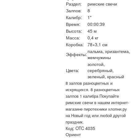
Раздел:
римские свечи
Залпов:
8
Калибр:
1"
Время:
00:00:39
Высота:
45 м
Масса:
0,4 кг
Коробка:
78×3,1 см
пальма, хризантема,
Эффекты:
жемчужины
золотой,
Цвета:
серебряный,
зеленый, красный
8 залпов разноцветных и
искрящихся. 8 разноцветных
залпов 1 калибра Покупайте
римские свечи в нашем интернет-
магазине пиротехники хлопни.ру
на Новый год или любой другой
праздник.
Код:
OTC 4035
Ориент