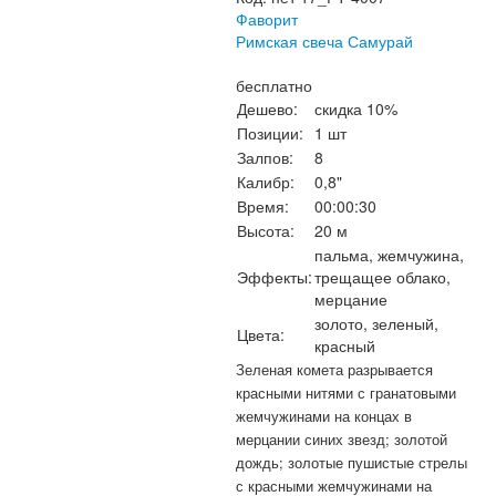
Фаворит
Римская свеча Самурай
бесплатно
Дешево:
скидка 10%
Позиции:
1 шт
Залпов:
8
Калибр:
0,8"
Время:
00:00:30
Высота:
20 м
пальма, жемчужина,
Эффекты:
трещащее облако,
мерцание
золото, зеленый,
Цвета:
красный
Зеленая комета разрывается
красными нитями с гранатовыми
жемчужинами на концах в
мерцании синих звезд; золотой
дождь; золотые пушистые стрелы
с красными жемчужинами на