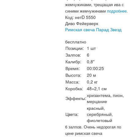
жемчужинами, трещащая ива с
синими жемчужинами
подробнее
.
Код:
нетD 5550
Диво Фейерверк
Римская свеча Парад Звезд
бесплатно
Позиции:
1 шт
Залпов:
6
Калибр:
0,8"
Время:
00:00:25
Высота:
20 м
Масса:
0,2 кг
Коробка:
48×2,1 см
хризантема, пион,
Эффекты:
мерцание
красный,
Цвета:
серебряный,
фиолетовый
6 залпов. Очень недорогая по
цене римская свеча