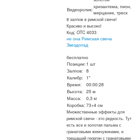
хризантема, пион,
Видеоролик:
мерцание, треск
8 залпов в римской свече!
Красиво и высоко!
Код:
OTC 4033
не она Римская свеча
Звездопад
бесплатно
Позиции:
1 шт
Залпов:
8
Калибр:
1"
Время:
00:00:28
Высота:
25 м
Масса:
0,3 кг
Коробка:
73×4 см
Множественные эффекты для
римской свечи - это редкость. Тут
есть все и золотая пальма с
гранатовыми жемчужинами, и
трещащий георгин с гранатовыми