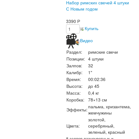
Набор римских свечей 4 штуки
С Новым годом
3390
Р
Купить
Видео
Раздел:
римские свечи
Позиции:
4 штуки
Залпов:
32
Калибр:
1"
Время:
00:02:36
Высота:
до 45
Масса:
0,4 кг
Коробка:
78×13 см
пальма, хризантема,
Эффекты:
жемчужины
золотой,
Цвета:
серебряный,
зеленый, красный
8 залпов разноцветных и