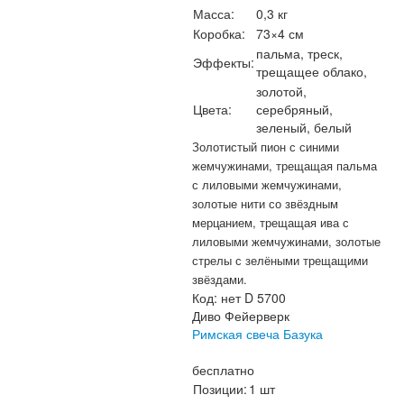
Масса:
0,3 кг
Коробка:
73×4 см
пальма, треск,
Эффекты:
трещащее облако,
золотой,
Цвета:
серебряный,
зеленый, белый
Золотистый пион с синими
жемчужинами, трещащая пальма
с лиловыми жемчужинами,
золотые нити со звёздным
мерцанием, трещащая ива с
лиловыми жемчужинами, золотые
стрелы с зелёными трещащими
звёздами.
Код:
нет D 5700
Диво Фейерверк
Римская свеча Базука
бесплатно
Позиции:
1 шт