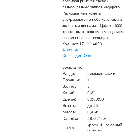
Красивая римская свеча 8
разнообразных залпов недорого.
Разноцветные кометы
раскрываются в небе красными и
зелеными пионами. Эффект 1000
хризантем с треском и мерцанием
несомненно вас порадует.
Код:
нет 17_FT 4003
Фаворит
Созвездие Овен
бесплатно
Раздел:
римские свечи
Позиции:
1
Залпов:
8
Калибр:
0,8"
Время:
00:00:30
Высота:
до 25
Масса:
0,4 кг
Коробка:
59×2,7 см
красный, зелёный,
Цвета:
золотой