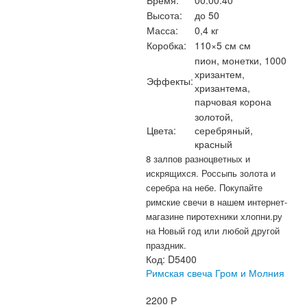
Время:
00:00:40
Высота:
до 50
Масса:
0,4 кг
Коробка:
110×5 см см
пион, монетки, 1000
хризантем,
Эффекты:
хризантема,
парчовая корона
золотой,
Цвета:
серебряный,
красный
8 залпов разноцветных и
искрящихся. Россыпь золота и
серебра на небе. Покупайте
римские свечи в нашем интернет-
магазине пиротехники хлопни.ру
на Новый год или любой другой
праздник.
Код:
D5400
Римская свеча Гром и Молния
2200
Р