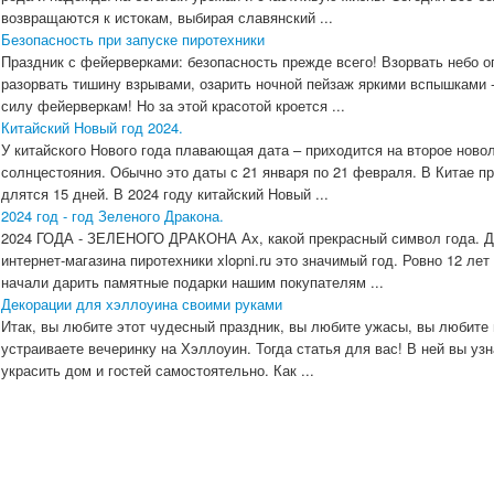
возвращаются к истокам, выбирая славянский ...
Безопасность при запуске пиротехники
Праздник с фейерверками: безопасность прежде всего! Взорвать небо о
разорвать тишину взрывами, озарить ночной пейзаж яркими вспышками -
силу фейерверкам! Но за этой красотой кроется ...
Китайский Новый год 2024.
У китайского Нового года плавающая дата – приходится на второе ново
солнцестояния. Обычно это даты с 21 января по 21 февраля. В Китае п
длятся 15 дней. В 2024 году китайский Новый ...
2024 год - год Зеленого Дракона.
2024 ГОДА - ЗЕЛЕНОГО ДРАКОНА Ах, какой прекрасный символ года. Д
интернет-магазина пиротехники xlopni.ru это значимый год. Ровно 12 лет
начали дарить памятные подарки нашим покупателям ...
Декорации для хэллоуина своими руками
Итак, вы любите этот чудесный праздник, вы любите ужасы, вы любите 
устраиваете вечеринку на Хэллоуин. Тогда статья для вас! В ней вы узн
украсить дом и гостей самостоятельно. Как ...