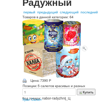
Радужный
первый
предыдущий
следующий
последний
Товаров в данной категории:
64
Цена:
7390
Р
Позиции:
5 салютов красивых и разных
Купить
Код товара:
nabor-radyzhnij_Ц
Урал Салют