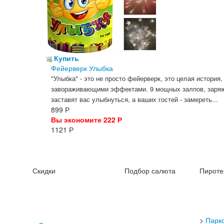
Купить
Фейерверк Улыбка
"Улыбка" - это не просто фейерверк, это целая история
завораживающими эффектами. 9 мощных залпов, заряж
заставят вас улыбнуться, а ваших гостей - замереть...
899
Р
Вы экономите 222
Р
1121
Р
Скидки
Подбор салюта
Пироте
>
Парк