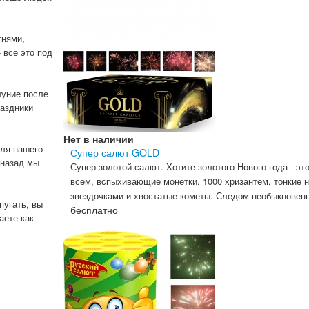
гнями,
 все это под
луние после
раздники
Нет в наличии
ля нашего
Супер салют GOLD
 назад мы
Супер золотой салют. Хотите золотого Нового года - эт
всем, вспыхивающие монетки, 1000 хризантем, тонкие 
звездочками и хвостатые кометы. Следом необыкновенн
пугать, вы
бесплатно
аете как