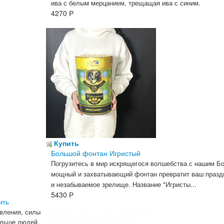
ива с белым мерцанием, трещащая ива с синим.
4270
Р
Купить
Большой фонтан Игристый
Погрузитесь в мир искрящегося волшебства с нашим Б
мощный и захватывающий фонтан превратит ваш празд
и незабываемое зрелище.
Название "Игристы...
5430
Р
ить
вления, силы
больше людей