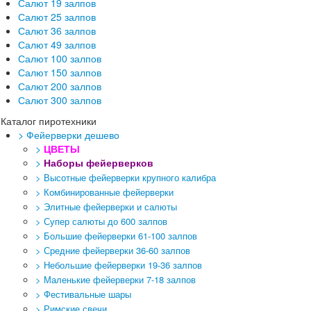
Салют 19 залпов
Салют 25 залпов
Салют 36 залпов
Салют 49 залпов
Салют 100 залпов
Салют 150 залпов
Салют 200 залпов
Салют 300 залпов
Каталог пиротехники
> Фейерверки дешево
>
ЦВЕТЫ
>
Наборы фейерверков
> Высотные фейерверки крупного калибра
> Комбинированные фейерверки
> Элитные фейерверки и салюты
> Супер салюты до 600 залпов
> Большие фейерверки 61-100 залпов
> Средние фейерверки 36-60 залпов
> Небольшие фейерверки 19-36 залпов
> Маленькие фейерверки 7-18 залпов
> Фестивальные шары
> Римские свечи